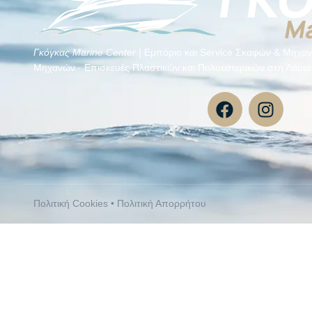
Γκόγκας Μarine Center
| Εμπόριο και Service Σκαφών & Μηχαν
Μηχανών · Επισκευές Πλαστικών και Πολυεστερικών στη Λάρισ
Πολιτική Cookies
•
Πολιτική Απορρήτου