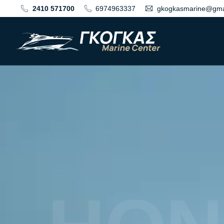
2410 571700
6974963337
gkogkasmarine@gma