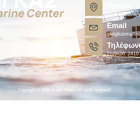
Τοποθεσ
4ο Χλμ Εθνική
ών · Parking Σκαφών &
Email
α.
gkogkasmarin
Τηλέφων
Σταθερό: 2410
Copyright © 2026 Gogas Boats, All rights reserved.