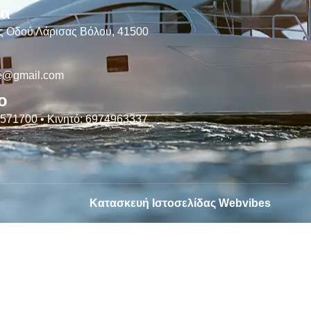
ία
ς Οδού Λάρισας Βόλου, 41500
e@gmail.com
ο
 571700 • Κινητό: 6974963337
Κατασκευή Ιστοσελίδας Webvibes