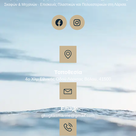
Σκαφών & Μηχανών · Επισκευές Πλαστικών και Πολυεστερικών στη Λάρισα.
Τοποθεσία
4ο Χλμ Εθνικής Οδού Λάρισας Βόλου, 41500
Email
gkogkasmarine@gmail.com