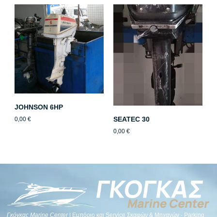
JOHNSON 6HP
SEATEC 30
0,00
€
0,00
€
Γκόγκας Μarine Center
| Εμπόριο και Service Σκαφών & Μηχανών · Parking