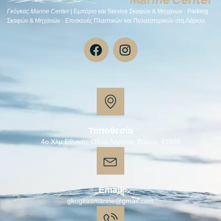
Γκόγκας Μarine Center
| Εμπόριο και Service Σκαφών & Μηχανών · Parking
Σκαφών & Μηχανών · Επισκευές Πλαστικών και Πολυεστερικών στη Λάρισα.
Τοποθεσία
4ο Χλμ Εθνικής Οδού Λάρισας Βόλου, 41500
Email
gkogkasmarine@gmail.com