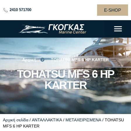
E-SHOP
2410 571700
Αρχική
TOHATSU MFS 6 HP KARTER
TOHATSU MFS 6
TOHATSU MFS 6 HP
HP KARTER
KARTER
Αρχική σελίδα
/
ΑΝΤΑΛΛΑΚΤΙΚΑ
/
ΜΕΤΑΧΕΙΡΙΣΜΕΝΑ
/ TOHATSU
MFS 6 HP KARTER