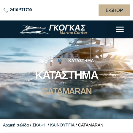
E-SHOP
2410 571700
Αρχική
ΚΑΤΑΣΤΗΜΑ
GOGAS
ΚΑΤΑΣΤΗΜΑ
BOATS
CATAMARAN
Αρχική σελίδα
/
ΣΚΑΦΗ
/
ΚΑΙΝΟΥΡΓΙΑ
/ CATAMARAN