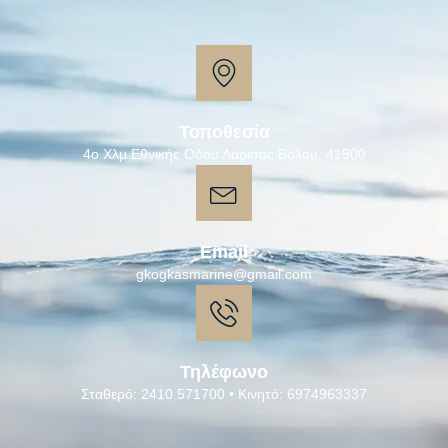
Τοποθεσία
4ο Χλμ Εθνικής Οδού Λάρισας Βόλου, 41500
Email
gkogkasmarine@gmail.com
Τηλέφωνο
Σταθερό: 2410 571700 • Κινητό: 6974963337