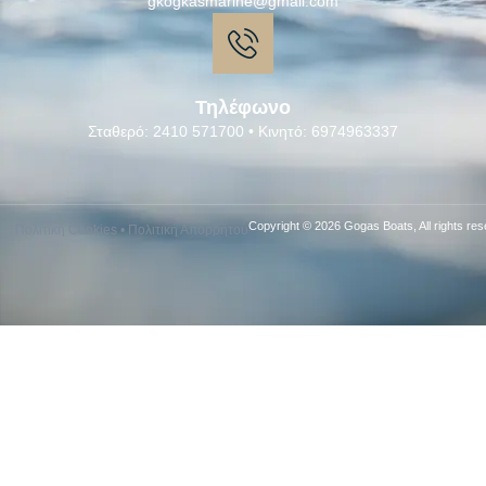
gkogkasmarine@gmail.com
Τηλέφωνο
Σταθερό: 2410 571700 • Κινητό: 6974963337
Copyright © 2026 Gogas Boats, All rights res
Πολιτική Cookies
•
Πολιτική Απορρήτου