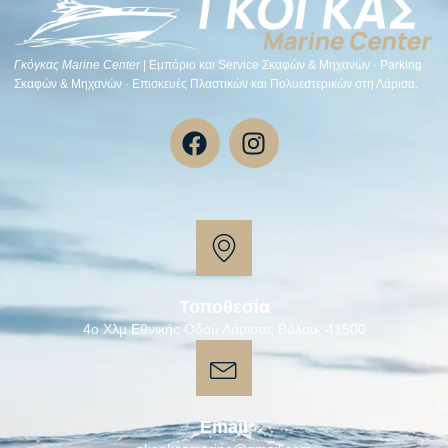
Γκόγκας Μarine Center
| Εμπόριο και Service Σκαφών & Μηχανών · Parking
Σκαφών & Μηχανών · Επισκευές Πλαστικών και Πολυεστερικών στη Λάρισα.
Τοποθεσία
4ο Χλμ Εθνικής Οδού Λάρισας Βόλου, 41500
Email