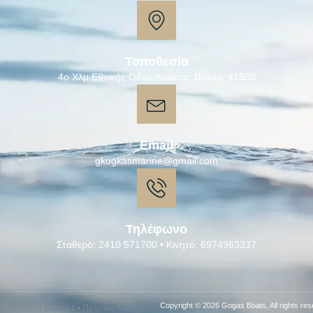
Τοποθεσία
4ο Χλμ Εθνικής Οδού Λάρισας Βόλου, 41500
Email
gkogkasmarine@gmail.com
Τηλέφωνο
Σταθερό: 2410 571700 • Κινητό: 6974963337
Copyright © 2026 Gogas Boats, All rights res
Πολιτική Cookies
•
Πολιτική Απορρήτου