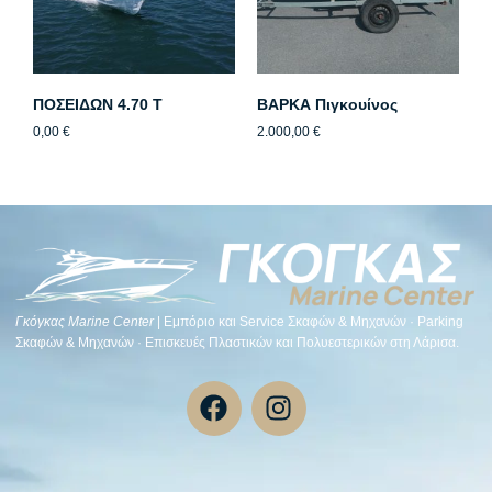
ΠΟΣΕΙΔΩΝ 4.70 T
ΒΑΡΚΑ Πιγκουίνος
0,00
€
2.000,00
€
Γκόγκας Μarine Center
| Εμπόριο και Service Σκαφών & Μηχανών · Parking
Σκαφών & Μηχανών · Επισκευές Πλαστικών και Πολυεστερικών στη Λάρισα.