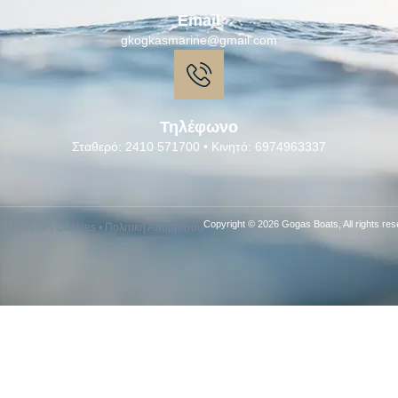
Email
gkogkasmarine@gmail.com
Τηλέφωνο
Σταθερό: 2410 571700 • Κινητό: 6974963337
Copyright © 2026 Gogas Boats, All rights res
Πολιτική Cookies
•
Πολιτική Απορρήτου