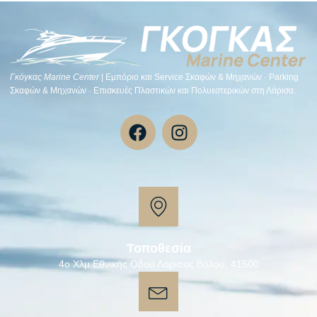
Γκόγκας Μarine Center
| Εμπόριο και Service Σκαφών & Μηχανών · Parking
Σκαφών & Μηχανών · Επισκευές Πλαστικών και Πολυεστερικών στη Λάρισα.
Τοποθεσία
4ο Χλμ Εθνικής Οδού Λάρισας Βόλου, 41500