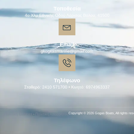
Τοποθεσία
4ο Χλμ Εθνικής Οδού Λάρισας Βόλου, 41500
Email
gkogkasmarine@gmail.com
Τηλέφωνο
Σταθερό: 2410 571700 • Κινητό: 6974963337
Copyright © 2026 Gogas Boats, All rights res
Πολιτική Cookies
•
Πολιτική Απορρήτου