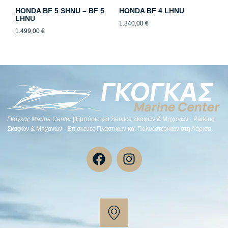
HONDA BF 5 SHNU – BF 5
HONDA BF 4 LHNU
LHNU
1.340,00
€
1.499,00
€
Γκόγκας Μarine Center
| Εμπόριο και Service Σκαφών & Μηχανών · Parking
Σκαφών & Μηχανών · Επισκευές Πλαστικών και Πολυεστερικών στη Λάρισα.