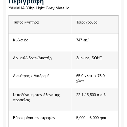
Περιγραφή
YAMAHA 30hp Light Grey Metallic
Τύπος κινητήρα
Τετράχρονος
Κυβισμός
747 εκ.³
Αρ. κυλίνδρων/Διάταξη
3/In-line, SOHC
Διαμέτρος x Διαδρομή
65.0 χλστ. x 75.0
χλστ.
Ιπποδύναμη στον άξονα της
22.1 / 5,500 σ.α.λ.
προπέλας
Εύρος μέγιστων στροφών
5,000 – 6,000 rpm