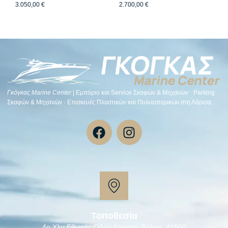
3.050,00
€
2.700,00
€
Γκόγκας Μarine Center
| Εμπόριο και Service Σκαφών & Μηχανών · Parking
Σκαφών & Μηχανών · Επισκευές Πλαστικών και Πολυεστερικών στη Λάρισα.
Τοποθεσία
4ο Χλμ Εθνικής Οδού Λάρισας Βόλου, 41500