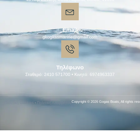
Email
gkogkasmarine@gmail.com
Τηλέφωνο
Σταθερό: 2410 571700 • Κινητό: 6974963337
Copyright © 2026 Gogas Boats, All rights res
Πολιτική Cookies
•
Πολιτική Απορρήτου