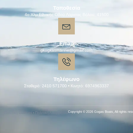
Τοποθεσία
4ο Χλμ Εθνικής Οδού Λάρισας Βόλου, 41500
Email
gkogkasmarine@gmail.com
Τηλέφωνο
Σταθερό: 2410 571700 • Κινητό: 6974963337
Copyright © 2026 Gogas Boats, All rights res
Πολιτική Cookies
•
Πολιτική Απορρήτου