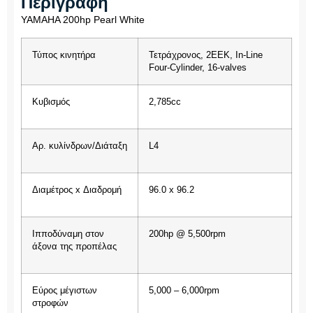
Περιγραφή
YAMAHA 200hp Pearl White
Τύπος κινητήρα
Τετράχρονος, 2EEK, In-Line
Four-Cylinder, 16-valves
Κυβισμός
2,785cc
Αρ. κυλίνδρων/Διάταξη
L4
Διαμέτρος x Διαδρομή
96.0 x 96.2
Ιπποδύναμη στον
200hp @ 5,500rpm
άξονα της προπέλας
Εύρος μέγιστων
5,000 – 6,000rpm
στροφών