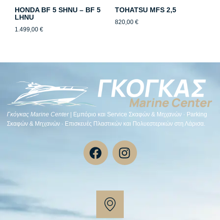
HONDA BF 5 SHNU – BF 5
TOHATSU MFS 2,5
LHNU
820,00
€
1.499,00
€
Γκόγκας Μarine Center
| Εμπόριο και Service Σκαφών & Μηχανών · Parking
Σκαφών & Μηχανών · Επισκευές Πλαστικών και Πολυεστερικών στη Λάρισα.