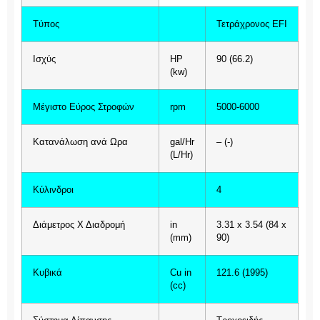
Tύπος
Τετράχρονος EFI
Ισχύς
HP
90 (66.2)
(kw)
Μέγιστο Εύρος Στροφών
rpm
5000-6000
Κατανάλωση ανά Ωρα
gal/Hr
– (-)
(L/Hr)
Κύλινδροι
4
Διάμετρος Χ Διαδρομή
in
3.31 x 3.54 (84 x
(mm)
90)
Κυβικά
Cu in
121.6 (1995)
(cc)