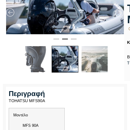
Κ
B
T
Περιγραφή
TOHATSU MFS90A
Μοντέλο
MFS 90A