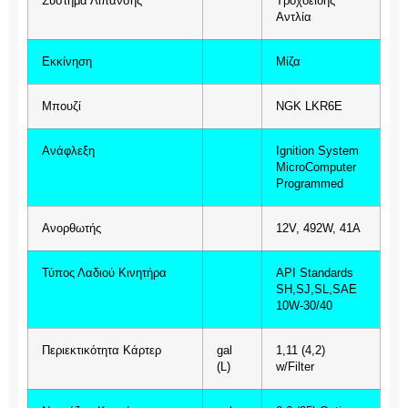
Σύστημα Λίπανσης
Τροχοειδής
Αντλία
Εκκίνηση
Μίζα
Μπουζί
NGK LKR6E
Ανάφλεξη
Ignition System
MicroComputer
Programmed
Aνορθωτής
12V, 492W, 41A
Τύπος Λαδιού Κινητήρα
API Standards
SH,SJ,SL,SAE
10W-30/40
Περιεκτικότητα Κάρτερ
gal
1,11 (4,2)
(L)
w/Filter