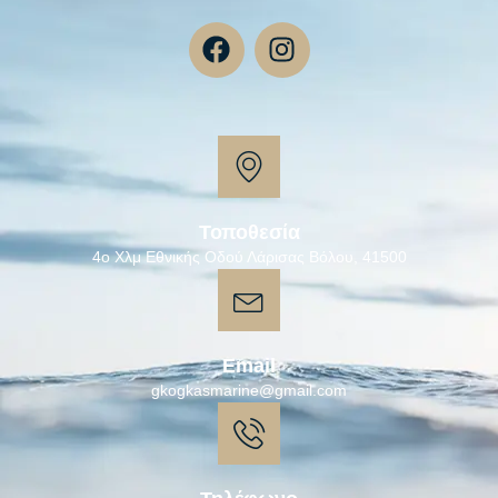
Τοποθεσία
4ο Χλμ Εθνικής Οδού Λάρισας Βόλου, 41500
Email
gkogkasmarine@gmail.com