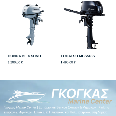
HONDA BF 4 SHNU
TOHATSU MFS5D S
1.200,00
€
1.490,00
€
Γκόγκας Μarine Center
| Εμπόριο και Service Σκαφών & Μηχανών · Parking
Σκαφών & Μηχανών · Επισκευές Πλαστικών και Πολυεστερικών στη Λάρισα.