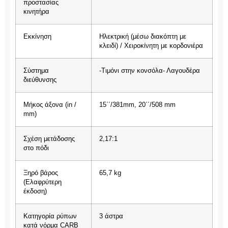
προστασίας
κινητήρα
Eκκίνηση
Ηλεκτρική (μέσω διακόπτη με
κλειδί) / Χειροκίνητη με κορδονιέρα
Σύστημα
-Τιμόνι στην κονσόλα- Λαγουδέρα
διεύθυνσης
Μήκος άξονα (in /
15΄΄/381mm, 20΄΄/508 mm
mm)
Σχέση μετάδοσης
2,17:1
στο πόδι
Ξηρό βάρος
65,7 kg
(Ελαφρύτερη
έκδοση)
Κατηγορία ρύπων
3 άστρα
κατά νόρμα CARB