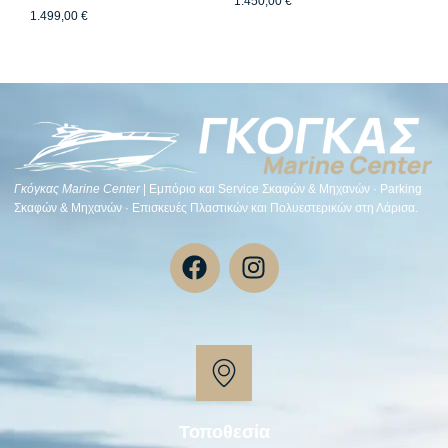
1.450,00
€
1.499,00
€
Γκόγκας Μarine Center
| Εμπόριο και Service Σκαφών & Μηχανών · Parking
Σκαφών & Μηχανών · Επισκευές Πλαστικών και Πολυεστερικών στη Λάρισα.
Τοποθεσία