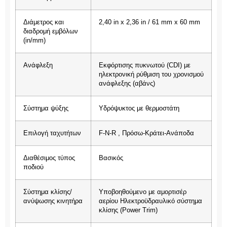
Διάμετρος και
2,40 in x 2,36 in / 61 mm x 60 mm
διαδρομή εμβόλων
(in/mm)
Ανάφλεξη
Εκφόρτισης πυκνωτού (CDI) με
ηλεκτρονική ρύθμιση του χρονισμού
ανάφλεξης (αβάνς)
Σύστημα ψύξης
Υδρόψυκτος με θερμοστάτη
Επιλογή ταχυτήτων
F-N-R , Πρόσω-Κράτει-Ανάποδα
Διαθέσιμος τύπος
Βασικός
ποδιού
Σύστημα κλίσης/
Υποβοηθούμενο με αμορτισέρ
ανύψωσης κινητήρα
αερίου Ηλεκτροϋδραυλικό σύστημα
κλίσης (Power Trim)