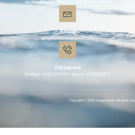
4ο Χλμ Εθνικής Οδού Λάρισας Βόλου, 41500
Email
gkogkasmarine@gmail.com
Τηλέφωνο
Σταθερό: 2410 571700 • Κινητό: 6974963337
Copyright © 2026 Gogas Boats, All rights res
Πολιτική Cookies
•
Πολιτική Απορρήτου