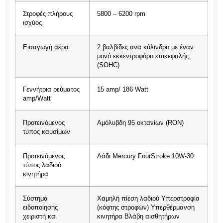
Στροφές πλήρους
5800 – 6200 rpm
ισχύος
Εισαγωγή αέρα
2 βαλβίδες ανα κύλινδρο με έναν
μονό εκκεντροφόρο επικεφαλής
(SOHC)
Γεννήτρια ρεύματος
15 amp/ 186 Watt
amp/Watt
Προτεινόμενος
Αμόλυβδη 95 οκτανίων (RON)
τύπος καυσίμων
Προτεινόμενος
Λάδι Mercury FourStroke 10W-30
τύπος λαδιού
κινητήρα
Σύστημα
Χαμηλή πίεση λαδιού Υπερστροφία
ειδοποίησης
(κόφτης στροφών) Υπερθέρμανση
χειριστή και
κινητήρα Βλάβη αισθητήρων