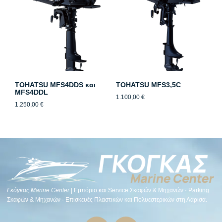
TOHATSU MFS4DDS και
TOHATSU MFS3,5C
MFS4DDL
1.100,00
€
1.250,00
€
Γκόγκας Μarine Center
| Εμπόριο και Service Σκαφών & Μηχανών · Parking
Σκαφών & Μηχανών · Επισκευές Πλαστικών και Πολυεστερικών στη Λάρισα.