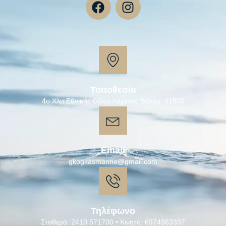
Τοποθεσία
4ο Χλμ Εθνικής Οδού Λάρισας Βόλου, 41500
Email
gkogkasmarine@gmail.com
Τηλέφωνο
Σταθερό: 2410 571700 • Κινητό: 6974963337