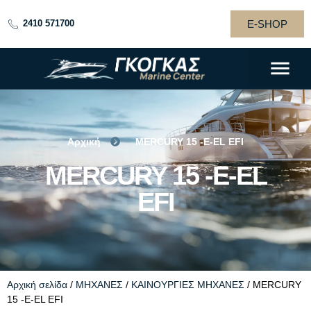
E-SHOP
2410 571700
Αρχική
MERCURY 15 -E-EL EFI
MERCURY 15 -E-
MERCURY 15 -E-EL
EL EFI
EFI
Αρχική σελίδα
/
ΜΗΧΑΝΕΣ
/
ΚΑΙΝΟΥΡΓΙΕΣ ΜΗΧΑΝΕΣ
/ MERCURY
15 -E-EL EFI