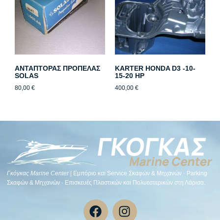
ΑΝΤΑΠΤΟΡΑΣ ΠΡΟΠΕΛΑΣ
KARTER HONDA D3 -10-
SOLAS
15-20 HP
80,00
€
400,00
€
Γκόγκας Μarine Center
| Εμπόριο και Service Σκαφών & Μηχανών · Parking
Σκαφών & Μηχανών · Επισκευές Πλαστικών και Πολυεστερικών στη Λάρισα.