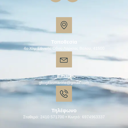
Τοποθεσία
4ο Χλμ Εθνικής Οδού Λάρισας Βόλου, 41500
Email
gkogkasmarine@gmail.com
Τηλέφωνο
Σταθερό: 2410 571700 • Κινητό: 6974963337