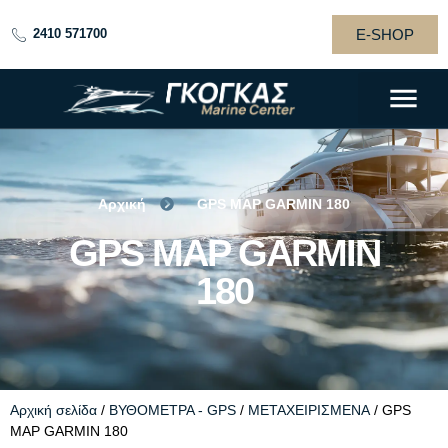
E-SHOP
2410 571700
Αρχική
GPS MAP GARMIN 180
GPS MAP GARMIN
GPS MAP GARMIN
180
180
Αρχική σελίδα
/
ΒΥΘΟΜΕΤΡΑ - GPS
/
ΜΕΤΑΧΕΙΡΙΣΜΕΝΑ
/ GPS
MAP GARMIN 180