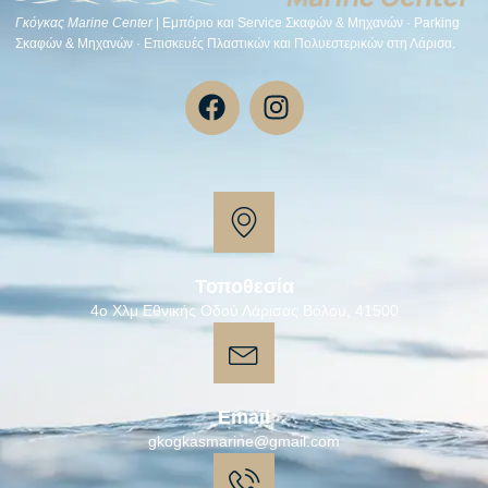
Γκόγκας Μarine Center
| Εμπόριο και Service Σκαφών & Μηχανών · Parking
Σκαφών & Μηχανών · Επισκευές Πλαστικών και Πολυεστερικών στη Λάρισα.
Τοποθεσία
4ο Χλμ Εθνικής Οδού Λάρισας Βόλου, 41500
Email
gkogkasmarine@gmail.com