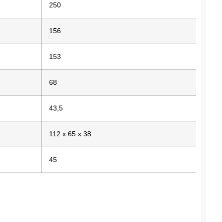
250
156
153
68
43,5
112 x 65 x 38
45