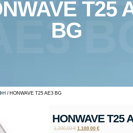
NWAVE T25 
AE3 B
BG
ΦΗ
/ HONWAVE T25 AE3 BG
HONWAVE T25 A
1.200,00
€
1.100,00
€