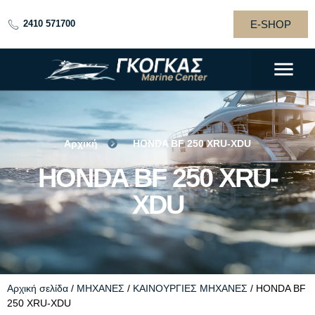
E-SHOP
2410 571700
Αρχική
HONDA BF 250 XRU-XDU
HONDA BF 250
HONDA BF 250 XRU-
XRU-XDU
XDU
Αρχική σελίδα
/
ΜΗΧΑΝΕΣ
/
ΚΑΙΝΟΥΡΓΙΕΣ ΜΗΧΑΝΕΣ
/ HONDA BF
250 XRU-XDU