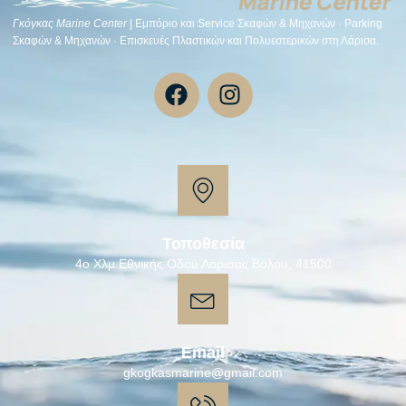
Γκόγκας Μarine Center
| Εμπόριο και Service Σκαφών & Μηχανών · Parking
Σκαφών & Μηχανών · Επισκευές Πλαστικών και Πολυεστερικών στη Λάρισα.
Τοποθεσία
4ο Χλμ Εθνικής Οδού Λάρισας Βόλου, 41500
Email
gkogkasmarine@gmail.com