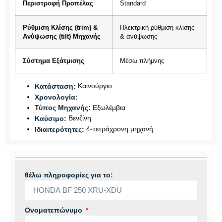
Περιστροφή Προπέλας
Standard
Ρύθμιση Κλίσης (trim) &
Ηλεκτρική ρύθμιση κλίσης
Ανύψωσης (tilt) Μηχανής
& ανύψωσης
Σύστημα Εξάτμισης
Μέσω πλήμνης
Καινούργιο
Κατάσταση:
Χρονολογία:
Εξωλέμβια
Τύπος Μηχανής:
Βενζίνη
Καύσιμο:
4-τετράχρονη μηχανή
Ιδιαιτερότητες:
θέλω πληροφορίες για το:
Ονοματεπώνυμο