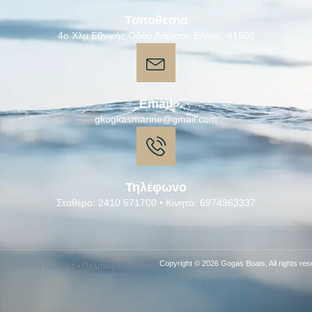
Τοποθεσία
4ο Χλμ Εθνικής Οδού Λάρισας Βόλου, 41500
Email
gkogkasmarine@gmail.com
Τηλέφωνο
Σταθερό: 2410 571700 • Κινητό: 6974963337
Copyright © 2026 Gogas Boats, All rights res
Πολιτική Cookies
•
Πολιτική Απορρήτου