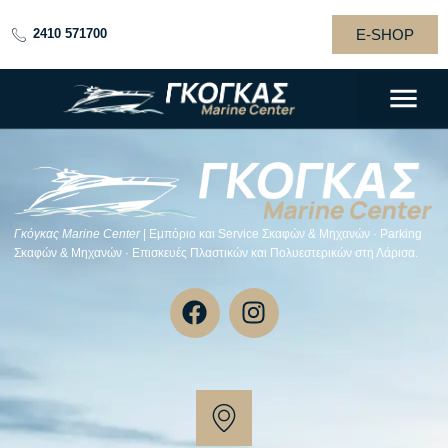
E-SHOP
2410 571700
Payment
Please select a gateway for payment
Γκόγκας Μarine Center
| Εμπόριο και Service Σκαφών & Μηχανών · Parking
Σκαφών & Μηχανών · Επισκευές Πλαστικών και Πολυεστερικών στη Λάρισα.